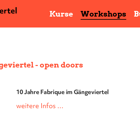
ertel
Kurse
Workshops
B
geviertel - open doors
10 Jahre Fabrique im Gängeviertel