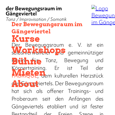
der Bewegungsraum im
Gängeviertel
Tanz / Improvisation / Somatik
Der Bewegungsraum im
Gängeviertel
Kurse
Der Bewegungsraum e. V. ist ein
Workshops
selbstverwalteter und gemeinnütziger
Bühne
Raum für Tanz, Bewegung und
Körpertraining. Er ist Teil der
Mieten
FABRIQUE
, dem kulturellen Herzstück
About
des Gängeviertels. Der Bewegungsraum
hat sich als offener Trainings- und
Proberaum seit den Anfängen des
Gängeviertels etabliert und ist fester
Bestandteil der Freien Szene in